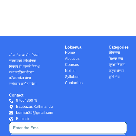
Loksewa
Categories
Home
लोकसेवा
लोक सेवा आयोग नेपाल
About us
शिक्षक सेवा
सरकारको संवैधानिक
Courses
सुरक्षा निकाय
निकाय हो, जसले निष्पक्ष
Notice
सङ्घ संस्था
तथा प्रतिस्पर्धात्मक
Syllabus
कृषि सेवा
परीक्षामार्फत योग्य
Contact us
उम्मेदवार छनौट गर्दछ।
Contact
9766436079
Bagbazar, Kathmandu
bumisir25@gmail.com
Bumi sir