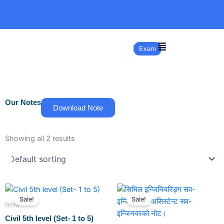
Skip
to
content
Exam
Our Notes
Download Note
Showing all 2 results
Original
Current
Original
Current
price
price
price
price
Sale!
Sale!
was:
is:
was:
is:
सिभिल
₨150.00.
₨100.00.
₨4,500.00.
₨3,000.00.
Civil 5th level (Set- 1 to 5)