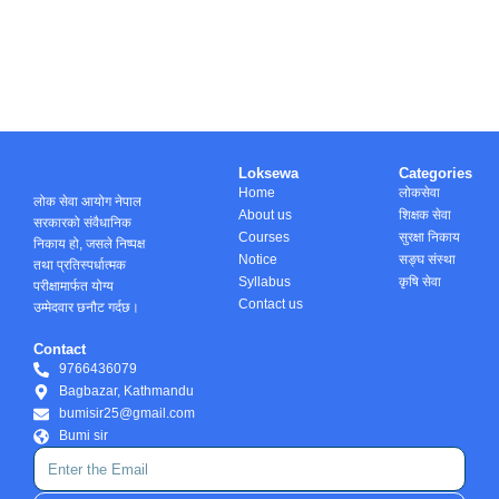
Loksewa
Categories
Home
लोकसेवा
लोक सेवा आयोग नेपाल
About us
शिक्षक सेवा
सरकारको संवैधानिक
Courses
सुरक्षा निकाय
निकाय हो, जसले निष्पक्ष
Notice
सङ्घ संस्था
तथा प्रतिस्पर्धात्मक
Syllabus
कृषि सेवा
परीक्षामार्फत योग्य
Contact us
उम्मेदवार छनौट गर्दछ।
Contact
9766436079
Bagbazar, Kathmandu
bumisir25@gmail.com
Bumi sir