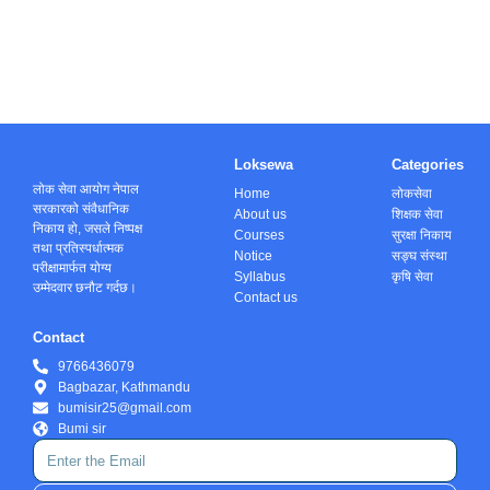
Loksewa
Categories
लोक सेवा आयोग नेपाल
Home
लोकसेवा
सरकारको संवैधानिक
About us
शिक्षक सेवा
निकाय हो, जसले निष्पक्ष
Courses
सुरक्षा निकाय
तथा प्रतिस्पर्धात्मक
Notice
सङ्घ संस्था
परीक्षामार्फत योग्य
Syllabus
कृषि सेवा
उम्मेदवार छनौट गर्दछ।
Contact us
Contact
9766436079
Bagbazar, Kathmandu
bumisir25@gmail.com
Bumi sir