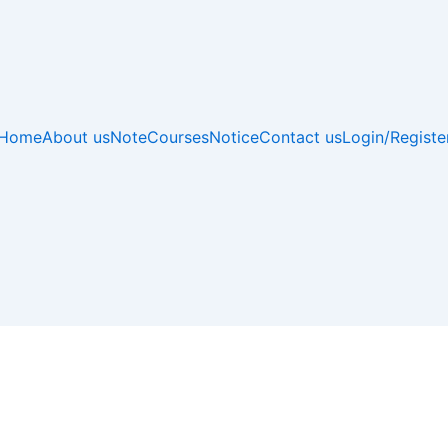
Home
About us
Note
Courses
Notice
Contact us
Login/Registe