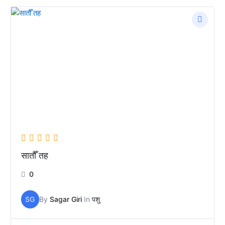
सातौँ तह
0
SG
By
Sagar Giri
In
पशु