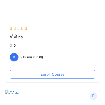
चौथो तह
0
B
By
Bumisir
In
पशु
Enroll Course