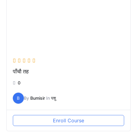
पाँचौ तह
0
B
By
Bumisir
In
पशु
Enroll Course