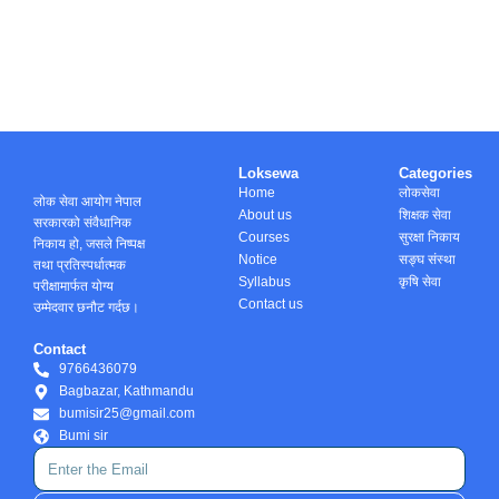
Loksewa
Categories
Home
लोकसेवा
लोक सेवा आयोग नेपाल
About us
शिक्षक सेवा
सरकारको संवैधानिक
Courses
सुरक्षा निकाय
निकाय हो, जसले निष्पक्ष
Notice
सङ्घ संस्था
तथा प्रतिस्पर्धात्मक
Syllabus
कृषि सेवा
परीक्षामार्फत योग्य
Contact us
उम्मेदवार छनौट गर्दछ।
Contact
9766436079
Bagbazar, Kathmandu
bumisir25@gmail.com
Bumi sir