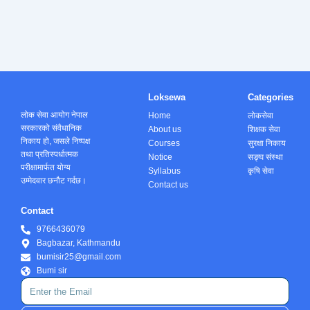
Loksewa
Categories
लोक सेवा आयोग नेपाल
Home
लोकसेवा
सरकारको संवैधानिक
About us
शिक्षक सेवा
निकाय हो, जसले निष्पक्ष
Courses
सुरक्षा निकाय
तथा प्रतिस्पर्धात्मक
Notice
सङ्घ संस्था
परीक्षामार्फत योग्य
Syllabus
कृषि सेवा
उम्मेदवार छनौट गर्दछ।
Contact us
Contact
9766436079
Bagbazar, Kathmandu
bumisir25@gmail.com
Bumi sir