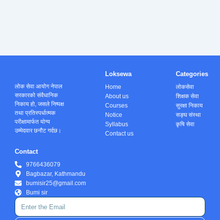
Loksewa
Categories
लोक सेवा आयोग नेपाल
Home
लोकसेवा
सरकारको संवैधानिक
About us
शिक्षक सेवा
निकाय हो, जसले निष्पक्ष
Courses
सुरक्षा निकाय
तथा प्रतिस्पर्धात्मक
Notice
सङ्घ संस्था
परीक्षामार्फत योग्य
Syllabus
कृषि सेवा
उम्मेदवार छनौट गर्दछ।
Contact us
Contact
9766436079
Bagbazar, Kathmandu
bumisir25@gmail.com
Bumi sir