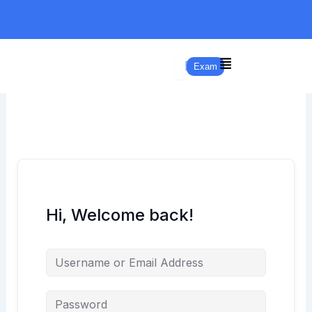
Skip
to
content
Exam
Hi, Welcome back!