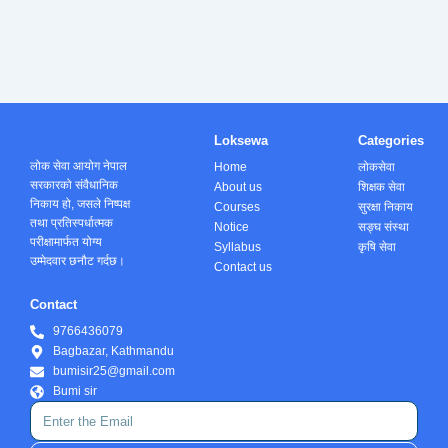
Loksewa
Categories
लोक सेवा आयोग नेपाल
Home
लोकसेवा
सरकारको संवैधानिक
About us
शिक्षक सेवा
निकाय हो, जसले निष्पक्ष
Courses
सुरक्षा निकाय
तथा प्रतिस्पर्धात्मक
Notice
सङ्घ संस्था
परीक्षामार्फत योग्य
Syllabus
कृषि सेवा
उम्मेदवार छनौट गर्दछ।
Contact us
Contact
9766436079
Bagbazar, Kathmandu
bumisir25@gmail.com
Bumi sir