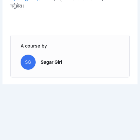
गर्नुहोस।
A course by
SG
Sagar Giri