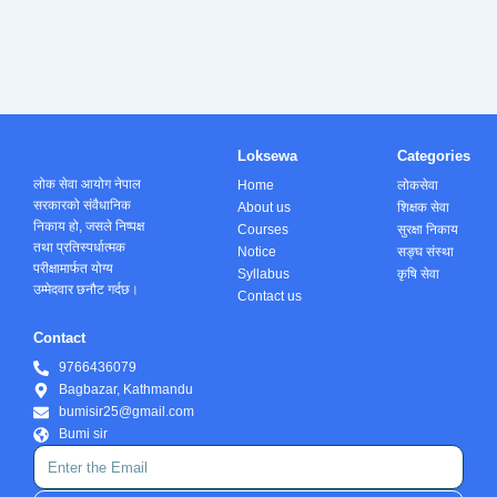
Loksewa
Categories
लोक सेवा आयोग नेपाल
Home
लोकसेवा
सरकारको संवैधानिक
About us
शिक्षक सेवा
निकाय हो, जसले निष्पक्ष
Courses
सुरक्षा निकाय
तथा प्रतिस्पर्धात्मक
Notice
सङ्घ संस्था
परीक्षामार्फत योग्य
Syllabus
कृषि सेवा
उम्मेदवार छनौट गर्दछ।
Contact us
Contact
9766436079
Bagbazar, Kathmandu
bumisir25@gmail.com
Bumi sir