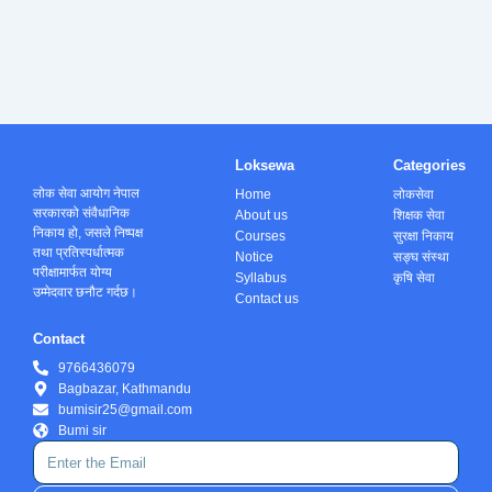
Loksewa
Categories
लोक सेवा आयोग नेपाल
Home
लोकसेवा
सरकारको संवैधानिक
About us
शिक्षक सेवा
निकाय हो, जसले निष्पक्ष
Courses
सुरक्षा निकाय
तथा प्रतिस्पर्धात्मक
Notice
सङ्घ संस्था
परीक्षामार्फत योग्य
Syllabus
कृषि सेवा
उम्मेदवार छनौट गर्दछ।
Contact us
Contact
9766436079
Bagbazar, Kathmandu
bumisir25@gmail.com
Bumi sir