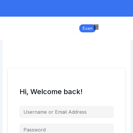
Skip
to
content
Exam
Hi, Welcome back!