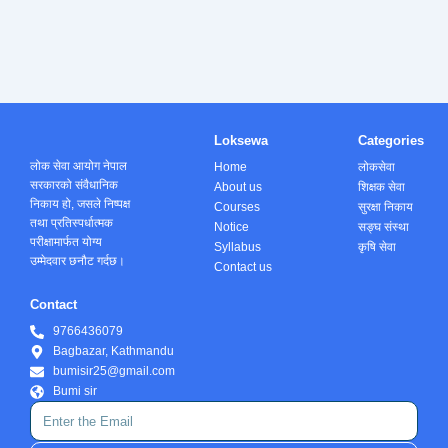
Loksewa
Categories
लोक सेवा आयोग नेपाल
Home
लोकसेवा
सरकारको संवैधानिक
About us
शिक्षक सेवा
निकाय हो, जसले निष्पक्ष
Courses
सुरक्षा निकाय
तथा प्रतिस्पर्धात्मक
Notice
सङ्घ संस्था
परीक्षामार्फत योग्य
Syllabus
कृषि सेवा
उम्मेदवार छनौट गर्दछ।
Contact us
Contact
9766436079
Bagbazar, Kathmandu
bumisir25@gmail.com
Bumi sir