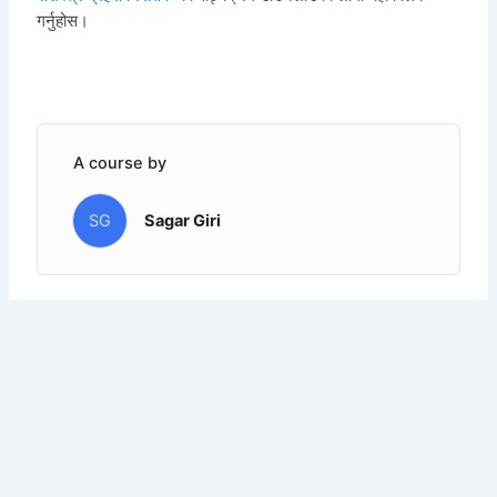
गर्नुहोस।
A course by
SG
Sagar Giri