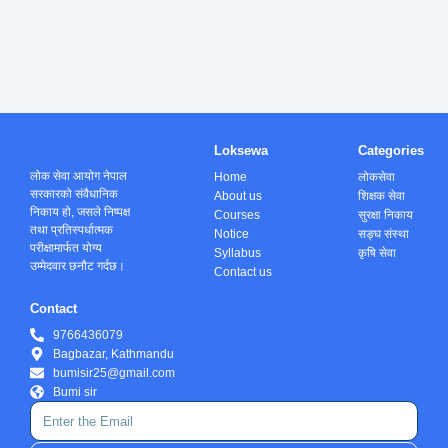
Loksewa
Categories
लोक सेवा आयोग नेपाल
Home
लोकसेवा
सरकारको संवैधानिक
About us
शिक्षक सेवा
निकाय हो, जसले निष्पक्ष
Courses
सुरक्षा निकाय
तथा प्रतिस्पर्धात्मक
Notice
सङ्घ संस्था
परीक्षामार्फत योग्य
Syllabus
कृषि सेवा
उम्मेदवार छनौट गर्दछ।
Contact us
Contact
9766436079
Bagbazar, Kathmandu
bumisir25@gmail.com
Bumi sir