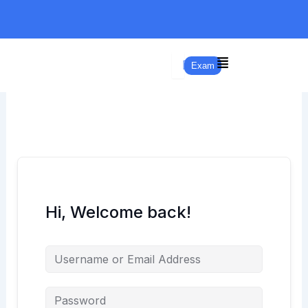
Skip
to
content
Exam
Hi, Welcome back!