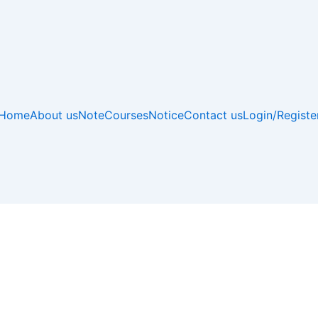
Home
About us
Note
Courses
Notice
Contact us
Login/Registe