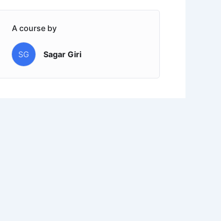
A course by
SG
Sagar Giri