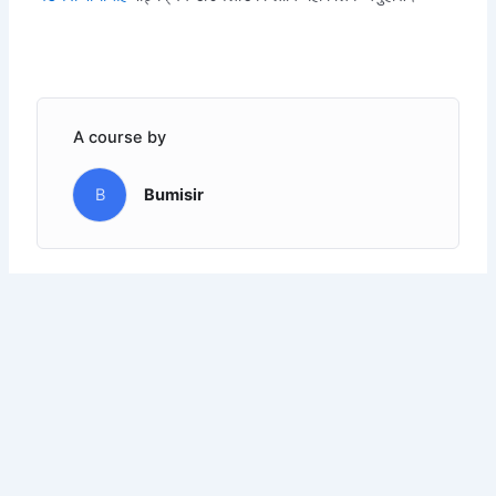
A course by
B
Bumisir