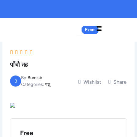
Skip
to
content
Exam
पाँचौ तह
By
Bumisir
B
Wishlist
Share
Categories:
पशु
Free