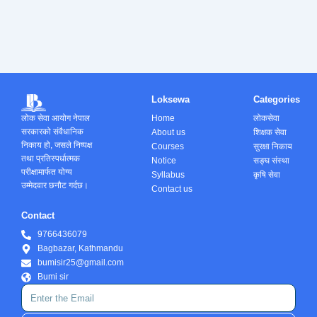
Loksewa
Categories
Home
लोकसेवा
लोक सेवा आयोग नेपाल
सरकारको संवैधानिक
About us
शिक्षक सेवा
निकाय हो, जसले निष्पक्ष
Courses
सुरक्षा निकाय
तथा प्रतिस्पर्धात्मक
Notice
सङ्घ संस्था
परीक्षामार्फत योग्य
Syllabus
कृषि सेवा
उम्मेदवार छनौट गर्दछ।
Contact us
Contact
9766436079
Bagbazar, Kathmandu
bumisir25@gmail.com
Bumi sir