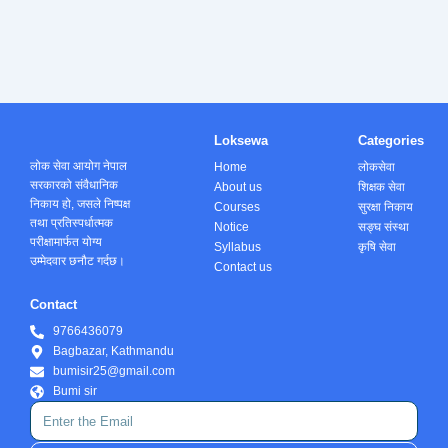
Loksewa
Categories
लोक सेवा आयोग नेपाल
Home
लोकसेवा
सरकारको संवैधानिक
About us
शिक्षक सेवा
निकाय हो, जसले निष्पक्ष
Courses
सुरक्षा निकाय
तथा प्रतिस्पर्धात्मक
Notice
सङ्घ संस्था
परीक्षामार्फत योग्य
Syllabus
कृषि सेवा
उम्मेदवार छनौट गर्दछ।
Contact us
Contact
9766436079
Bagbazar, Kathmandu
bumisir25@gmail.com
Bumi sir