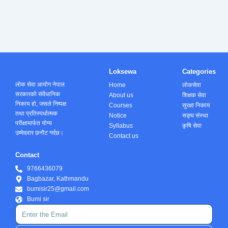
Loksewa
Categories
लोक सेवा आयोग नेपाल
Home
लोकसेवा
सरकारको संवैधानिक
About us
शिक्षक सेवा
निकाय हो, जसले निष्पक्ष
Courses
सुरक्षा निकाय
तथा प्रतिस्पर्धात्मक
Notice
सङ्घ संस्था
परीक्षामार्फत योग्य
Syllabus
कृषि सेवा
उम्मेदवार छनौट गर्दछ।
Contact us
Contact
9766436079
Bagbazar, Kathmandu
bumisir25@gmail.com
Bumi sir