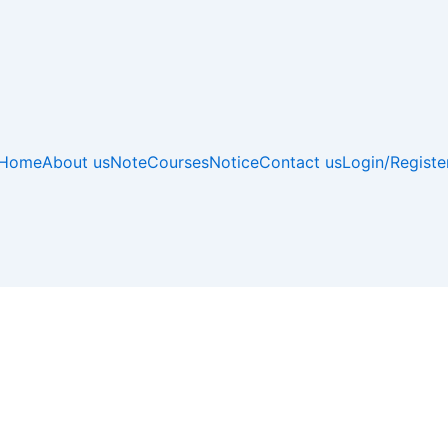
Home
About us
Note
Courses
Notice
Contact us
Login/Registe