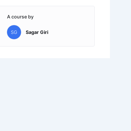
A course by
SG
Sagar Giri