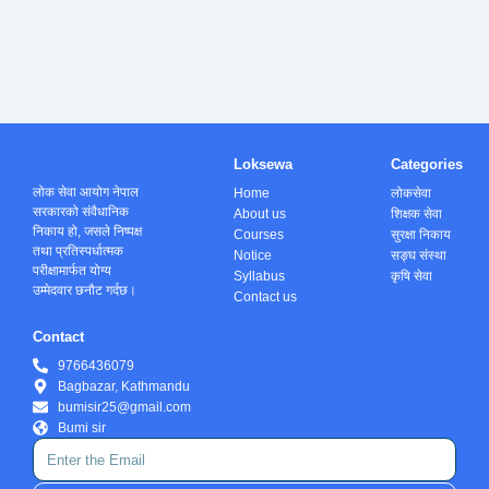
Loksewa
Categories
लोक सेवा आयोग नेपाल
Home
लोकसेवा
सरकारको संवैधानिक
About us
शिक्षक सेवा
निकाय हो, जसले निष्पक्ष
Courses
सुरक्षा निकाय
तथा प्रतिस्पर्धात्मक
Notice
सङ्घ संस्था
परीक्षामार्फत योग्य
Syllabus
कृषि सेवा
उम्मेदवार छनौट गर्दछ।
Contact us
Contact
9766436079
Bagbazar, Kathmandu
bumisir25@gmail.com
Bumi sir