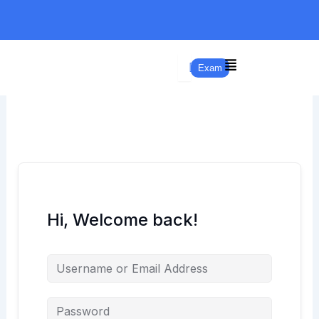
Skip
to
content
Exam
Hi, Welcome back!