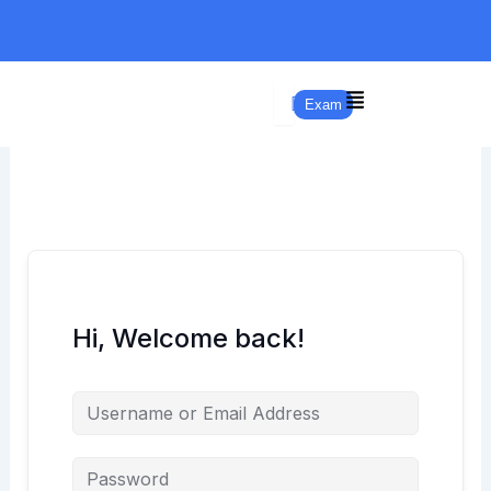
Skip
to
content
Exam
Hi, Welcome back!