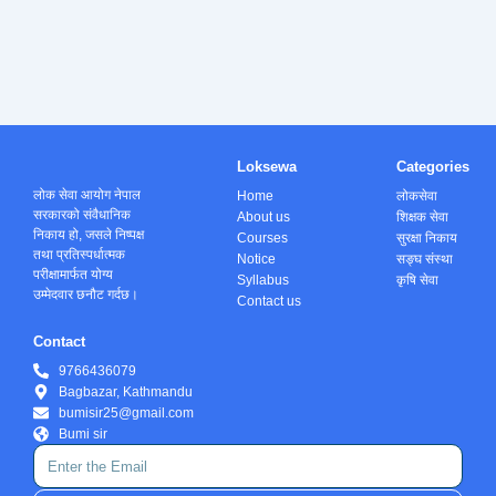
Loksewa
Categories
लोक सेवा आयोग नेपाल
Home
लोकसेवा
सरकारको संवैधानिक
About us
शिक्षक सेवा
निकाय हो, जसले निष्पक्ष
Courses
सुरक्षा निकाय
तथा प्रतिस्पर्धात्मक
Notice
सङ्घ संस्था
परीक्षामार्फत योग्य
Syllabus
कृषि सेवा
उम्मेदवार छनौट गर्दछ।
Contact us
Contact
9766436079
Bagbazar, Kathmandu
bumisir25@gmail.com
Bumi sir