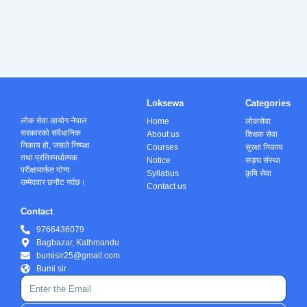
Loksewa
Categories
लोक सेवा आयोग नेपाल
Home
लोकसेवा
सरकारको संवैधानिक
About us
शिक्षक सेवा
निकाय हो, जसले निष्पक्ष
Courses
सुरक्षा निकाय
तथा प्रतिस्पर्धात्मक
Notice
सङ्घ संस्था
परीक्षामार्फत योग्य
Syllabus
कृषि सेवा
उम्मेदवार छनौट गर्दछ।
Contact us
Contact
9766436079
Bagbazar, Kathmandu
bumisir25@gmail.com
Bumi sir