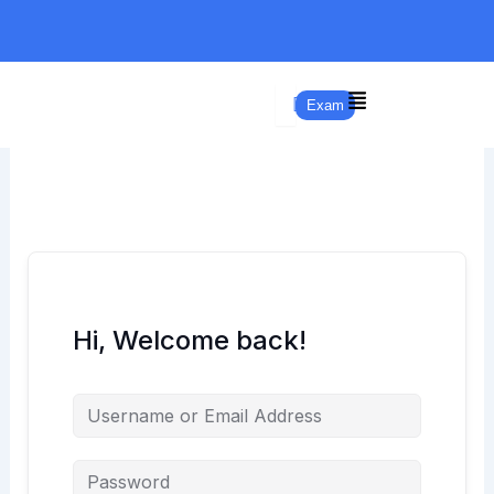
Skip
to
content
Exam
Hi, Welcome back!