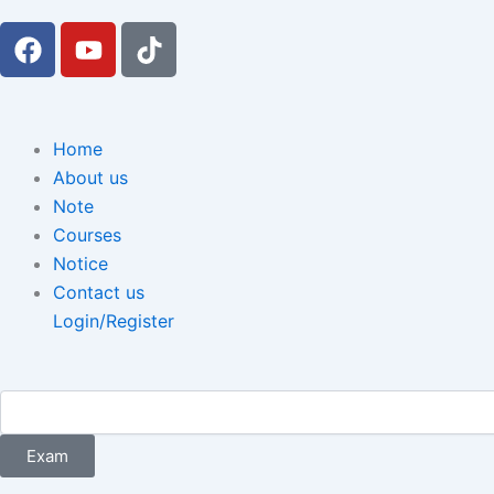
F
Y
T
a
o
i
c
u
k
e
t
t
b
u
o
Menu
Home
o
b
k
About us
o
e
Note
k
Courses
Notice
Contact us
Login/Register
Exam