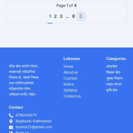
Page
1
of
8
Next
1
2
3
…
8
page
Loksewa
Categories
लोक सेवा आयोग नेपाल
Home
लोकसेवा
सरकारको संवैधानिक
About us
शिक्षक सेवा
निकाय हो, जसले निष्पक्ष
Courses
सुरक्षा निकाय
तथा प्रतिस्पर्धात्मक
Notice
सङ्घ संस्था
परीक्षामार्फत योग्य
Syllabus
कृषि सेवा
उम्मेदवार छनौट गर्दछ।
Contact us
Contact
9766436079
Bagbazar, Kathmandu
bumisir25@gmail.com