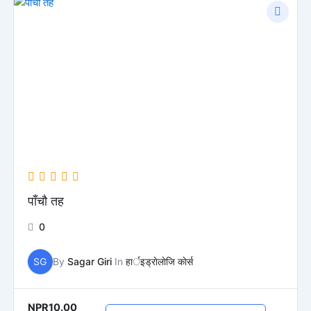
पाँचौ तह
0
SG
By
Sagar Giri
In
हार्इड्राेलाेजि काेर्स
NPR10.00