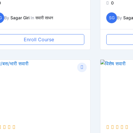
0
0
G
By
Sagar Giri
In
सवारी साधन
SG
By
Sagar
Enroll Course