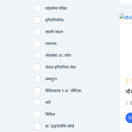
लाइसेन्स परिक्षा
इन्जिनियरिङ
सवारी साधन
स्वास्थ्य
लोकसेवा अायाेग
नेपाल इन्जिनियर सेवा
कम्प्युटर
विल्डिकग्ङ र अार्किटेक
चौ
सर्भे
सिभिल
S
हार्इड्राेलाेजि काेर्स