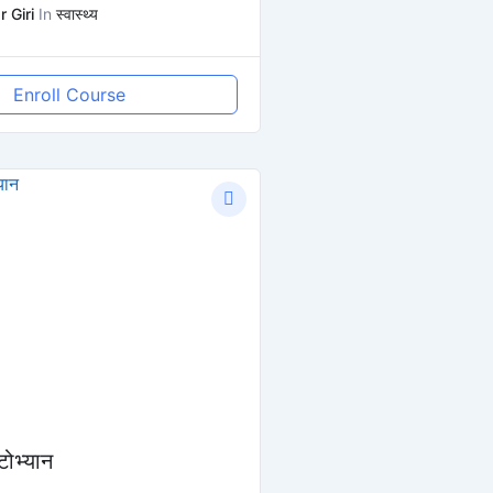
 Giri
In
स्वास्थ्य
Enroll Course
ोभ्यान