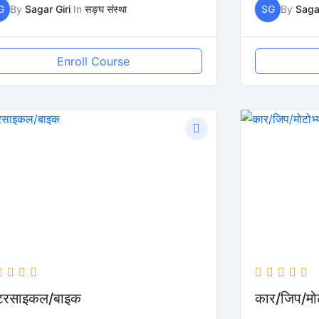
G
By
Sagar Giri
In
सङ्घ संस्था
SG
By
Sagar
Enroll Course
टरसाइकल/बाइक
कार/जिप/मोट