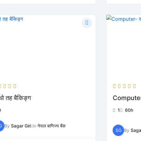
थो तह बैकिङ्ग
Computer-
0
1
60h
G
By
Sagar Giri
In
नेपाल बाणिज्य बैंक
SG
By
Sagar