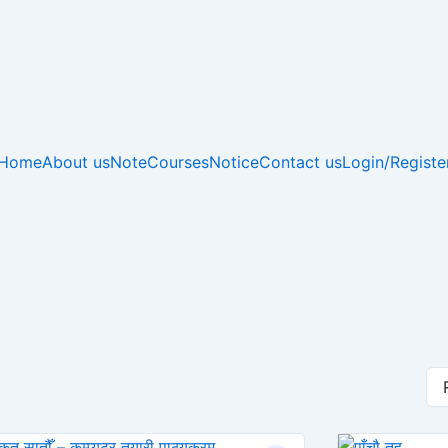
Home
About us
Note
Courses
Notice
Contact us
Login/Registe