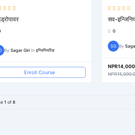
इड्रोपावर
सव-इन्जिनिय
0
0
SG
By
Sagar
G
By
Sagar Giri
In
इन्जिनियरिङ
NPR14,000
Enroll Course
NPR15,000.
ge
1
of
8