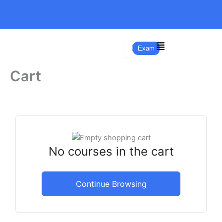
Skip
to
content
Exam
Cart
No courses in the cart
Continue Browsing