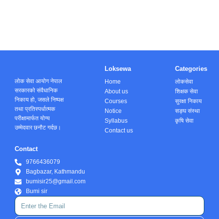
Loksewa
Categories
लोक सेवा आयोग नेपाल
Home
लोकसेवा
सरकारको संवैधानिक
About us
शिक्षक सेवा
निकाय हो, जसले निष्पक्ष
Courses
सुरक्षा निकाय
तथा प्रतिस्पर्धात्मक
Notice
सङ्घ संस्था
परीक्षामार्फत योग्य
Syllabus
कृषि सेवा
उम्मेदवार छनौट गर्दछ।
Contact us
Contact
9766436079
Bagbazar, Kathmandu
bumisir25@gmail.com
Bumi sir